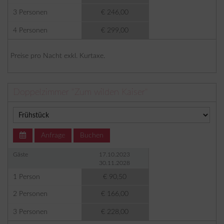
3 Personen
€ 246,00
4 Personen
€ 299,00
Preise pro Nacht exkl. Kurtaxe.
Doppelzimmer "Zum wilden Kaiser"
Anfrage
Buchen
Gäste
17.10.2023
30.11.2028
1 Person
€ 90,50
2 Personen
€ 166,00
3 Personen
€ 228,00