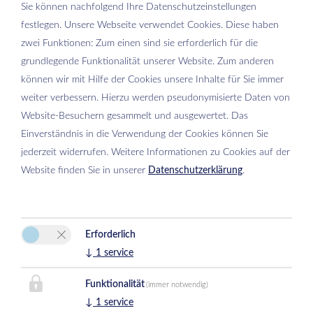
Sie können nachfolgend Ihre Datenschutzeinstellungen
festlegen.
Unsere Webseite verwendet Cookies. Diese haben
zwei Funktionen: Zum einen sind sie erforderlich für die
grundlegende Funktionalität unserer Website. Zum anderen
Bitte aktivieren Sie in den Cookie Einstellungen die Option
können wir mit Hilfe der Cookies unsere Inhalte für Sie immer
"Funktionalität" für die korrekte Map-Darstellung
weiter verbessern. Hierzu werden pseudonymisierte Daten von
Cookie Einstellungen
Website-Besuchern gesammelt und ausgewertet. Das
Einverständnis in die Verwendung der Cookies können Sie
jederzeit widerrufen. Weitere Informationen zu Cookies auf der
Website finden Sie in unserer
Datenschutzerklärung
.
Erforderlich
Hotel Schermer
↓
1
service
Peter Schermer
Kurstraße 8
Funktionalität
(immer notwendig)
6323 Bad Häring
↓
1
service