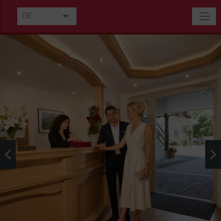
DE
EN
FR
IT
NL