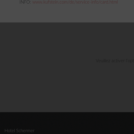
INFO:
www.kufstein.com/de/service-info/card.html
Veuillez activer l'o
Hotel Schermer