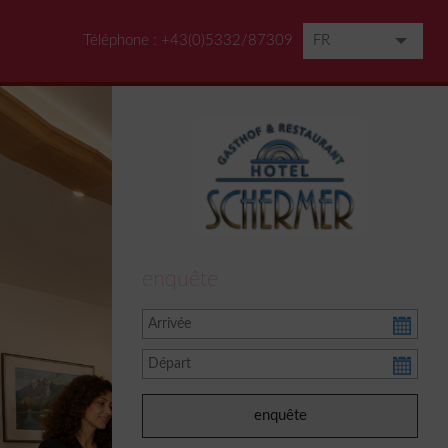
Téléphone :
+43(0)5332/87309
FR
DE
EN
IT
HU
NL
enquête
RU