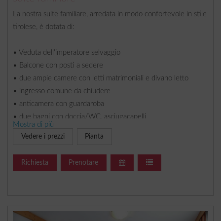
La nostra suite familiare, arredata in modo confortevole in stile
tirolese, è dotata di:
• Veduta dell'imperatore selvaggio
• Balcone con posti a sedere
• due ampie camere con letti matrimoniali e divano letto
• ingresso comune da chiudere
• anticamera con guardaroba
• due bagni con doccia/WC, asciugacapelli
Mostra di più
• due TV satellitari, cassaforte in camera, WiFi
Vedere i prezzi
Pianta
Inoltre la nostra casa dispone di ascensore, posti auto gratuiti,
Richiesta
Prenotare
garage a pagamento, deposito bici e sci, terrazza solarium,
ristorante à la carte, WiFi gratuito.