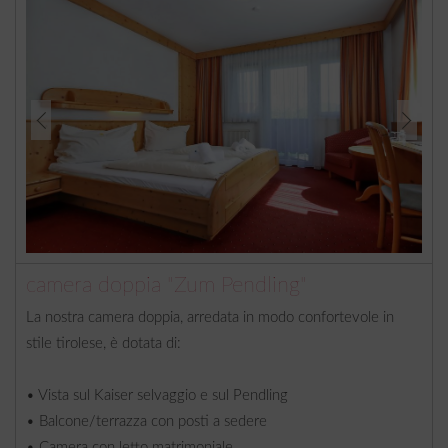
camera doppia "Zum Pendling"
La nostra camera doppia, arredata in modo confortevole in
stile tirolese, è dotata di:
• Vista sul Kaiser selvaggio e sul Pendling
• Balcone/terrazza con posti a sedere
• Camera con letto matrimoniale