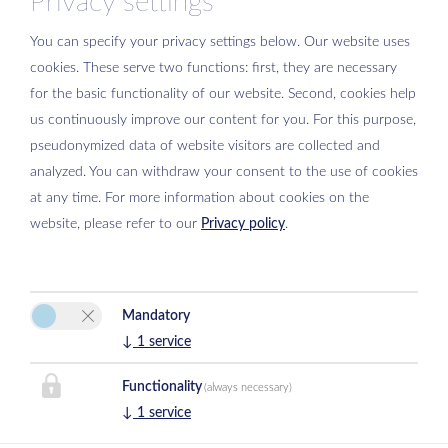
Privacy settings
You can specify your privacy settings below.
Our website uses
cookies. These serve two functions: first, they are necessary
Si prega di attivare l'opzione “Funzionalità” nelle impostazioni dei
for the basic functionality of our website. Second, cookies help
cookie per la corretta visualizzazione della mappa
us continuously improve our content for you. For this purpose,
Impostazioni dei cookie
pseudonymized data of website visitors are collected and
analyzed. You can withdraw your consent to the use of cookies
at any time. For more information about cookies on the
website, please refer to our
Privacy policy
.
Mandatory
Hotel Schermer
↓
1
service
Peter Schermer
Kurstraße 8
Functionality
(always necessary)
6323 Bad Häring
↓
1
service
E-Mail:
hotelschermer@aon.at