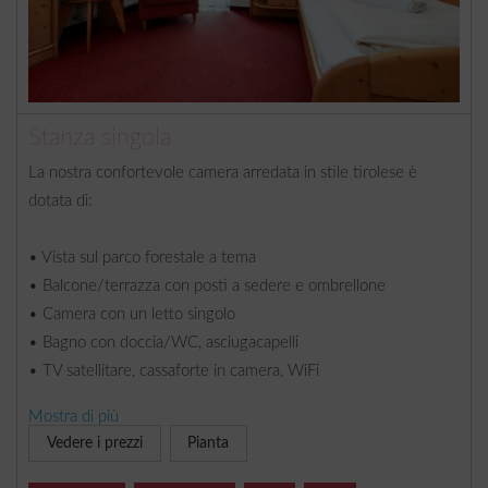
Stanza singola
La nostra confortevole camera arredata in stile tirolese è
dotata di:
• Vista sul parco forestale a tema
• Balcone/terrazza con posti a sedere e ombrellone
• Camera con un letto singolo
• Bagno con doccia/WC, asciugacapelli
• TV satellitare, cassaforte in camera, WiFi
Mostra di più
Inoltre la nostra casa dispone di ascensore, posti auto gratuiti,
Vedere i prezzi
Pianta
garage a pagamento, deposito bici e sci, terrazza solarium,
ristorante à la carte, WiFi gratuito.