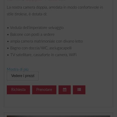
La nostra camera doppia, arredata in modo confortevole in
stile tirolese, è dotata di:
• Veduta dell'imperatore selvaggio
• Balcone con posti a sedere
• ampia camera matrimoniale con divano letto
• Bagno con doccia/WC, asciugacapelli
• TV satellitare, cassaforte in camera, WiFi
Mostra di più
Inoltre la nostra casa dispone di ascensore, posti auto gratuiti,
Vedere i prezzi
garage a pagamento, deposito bici e sci, terrazza solarium,
ristorante à la carte, WiFi gratuito.
Richiesta
Prenotare