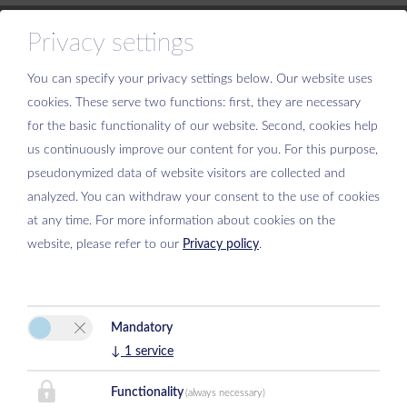
Privacy settings
You can specify your privacy settings below.
Our website uses
cookies. These serve two functions: first, they are necessary
Si prega di attivare l'opzione “Funzionalità” nelle impostazioni dei
for the basic functionality of our website. Second, cookies help
cookie per la corretta visualizzazione della mappa
us continuously improve our content for you. For this purpose,
Impostazioni dei cookie
pseudonymized data of website visitors are collected and
analyzed. You can withdraw your consent to the use of cookies
at any time. For more information about cookies on the
website, please refer to our
Privacy policy
.
Mandatory
Hotel Schermer
↓
1
service
Peter Schermer
Kurstraße 8
Functionality
(always necessary)
6323 Bad Häring